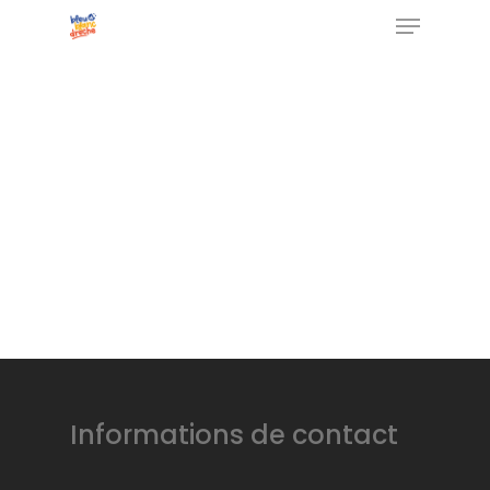
Les produits
Boutique
Informations de contact
Objectif 0 déchet
Un biscuit norma